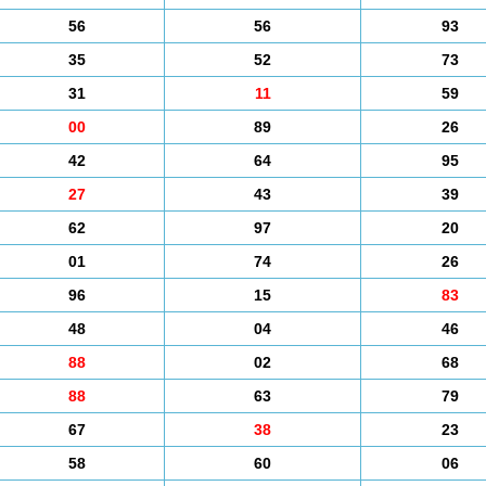
56
56
93
35
52
73
31
11
59
00
89
26
42
64
95
27
43
39
62
97
20
01
74
26
96
15
83
48
04
46
88
02
68
88
63
79
67
38
23
58
60
06