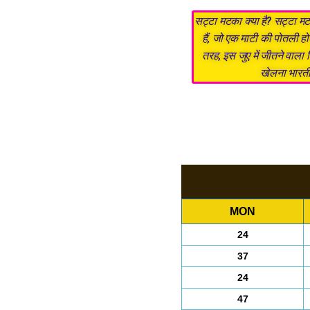
सट्टा मटका क्या है? सट्टा मट
हैं, जो एक माटी की पोतली ह
तरह, इस जुए में जीतने वाला
खेलना भारती
MON
24
37
24
47