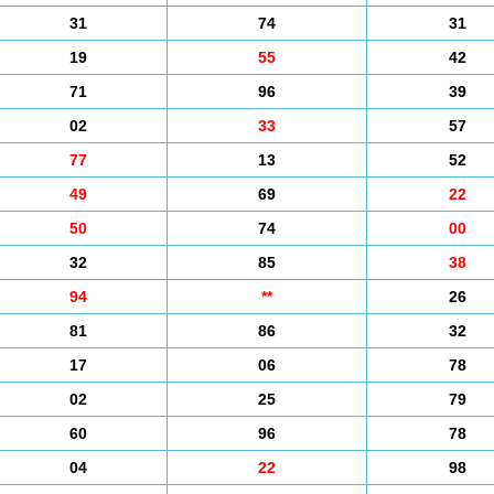
31
74
31
19
55
42
71
96
39
02
33
57
77
13
52
49
69
22
50
74
00
32
85
38
94
**
26
81
86
32
17
06
78
02
25
79
60
96
78
04
22
98