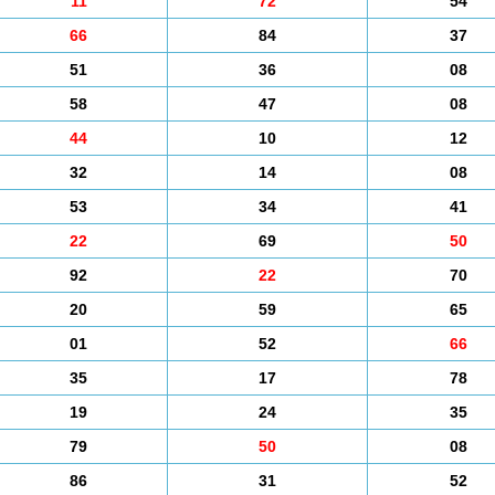
11
72
54
66
84
37
51
36
08
58
47
08
44
10
12
32
14
08
53
34
41
22
69
50
92
22
70
20
59
65
01
52
66
35
17
78
19
24
35
79
50
08
86
31
52