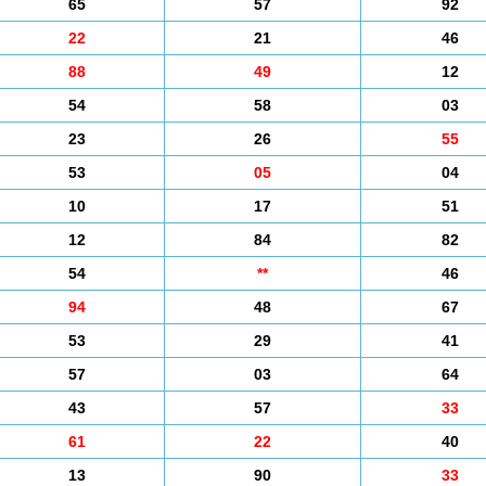
65
57
92
22
21
46
88
49
12
54
58
03
23
26
55
53
05
04
10
17
51
12
84
82
54
**
46
94
48
67
53
29
41
57
03
64
43
57
33
61
22
40
13
90
33