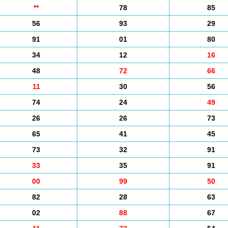
**
78
85
56
93
29
91
01
80
34
12
16
48
72
66
11
30
56
74
24
49
26
26
73
65
41
45
73
32
91
33
35
91
00
99
50
82
28
63
02
88
67