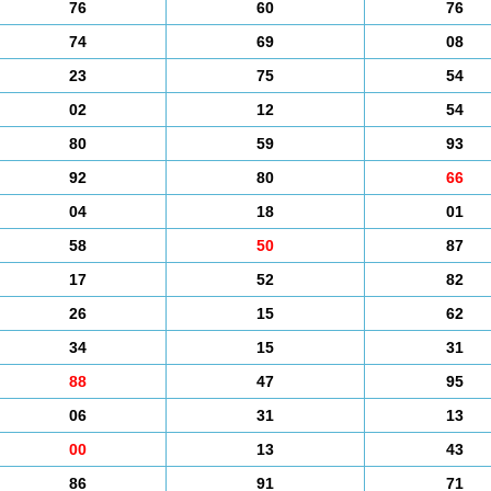
76
60
76
74
69
08
23
75
54
02
12
54
80
59
93
92
80
66
04
18
01
58
50
87
17
52
82
26
15
62
34
15
31
88
47
95
06
31
13
00
13
43
86
91
71