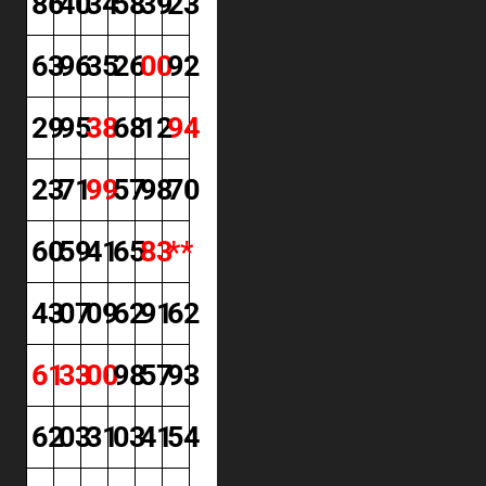
86
40
34
58
39
23
63
96
35
26
00
92
29
95
38
68
12
94
23
71
99
57
98
70
60
59
41
65
83
**
43
07
09
62
91
62
61
33
00
98
57
93
62
03
31
03
41
54