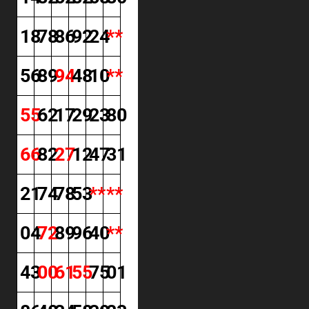
18
78
86
92
24
**
56
89
94
48
10
**
55
62
17
29
23
80
66
82
27
12
47
31
21
74
78
53
**
**
04
72
89
96
40
**
43
00
61
55
75
01