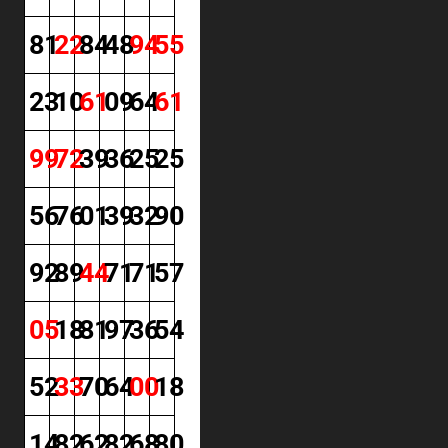
81
22
84
48
94
55
23
10
61
09
64
61
99
72
39
36
25
25
56
76
01
39
32
90
92
89
44
71
71
57
05
18
81
97
36
54
52
33
70
64
00
18
14
82
62
82
68
80