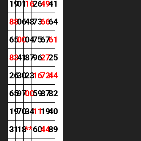
19
01
16
26
49
41
88
06
48
73
66
64
65
00
04
75
67
61
83
41
87
96
27
25
26
30
23
16
72
44
65
97
00
59
87
82
19
70
34
11
19
40
31
18
**
60
44
89